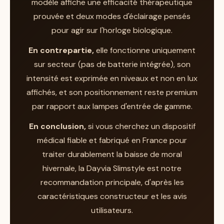
modèle affiche une efficacité thérapeutique
confortable pour une utilisation quotidienne
prouvée et deux modes d'éclairage pensés
Un réveil plus facile et des cycles de
au même endroit, sans le côté "lampe de
pour agir sur l'horloge biologique.
sommeil mieux régulés.
voyage".
Un regain d'énergie et une humeur plus
En contrepartie,
elle fonctionne uniquement
stable, particulièrement appréciés en
À l'inverse, si vous cherchez avant tout une
sur secteur (pas de batterie intégrée), son
automne et en hiver.
vraie lampe de poste de travail, le
Dayvia
intensité est exprimée en niveaux et non en lux
Une lumière décrite comme puissante
Sundesk
pousse la logique bureau plus loin,
affichés, et son positionnement reste premium
mais non éblouissante, ce qui rend les
avec un bras articulé orientable et une
par rapport aux lampes d'entrée de gamme.
séances confortables.
construction acier et aluminium qui permet
En conclusion,
si vous cherchez un dispositif
La possibilité d'ajuster la lampe à son
d'ajuster précisément l'angle d'éclairage. Le
médical fiable et fabriqué en France pour
rythme, un confort souvent souligné.
Slimstyle Day mise davantage sur la sobriété
traiter durablement la baisse de moral
et l'encombrement minimal que sur
hivernale, la Dayvia Slimstyle est notre
Côté réserves, les utilisateurs évoquent
l'articulation.
recommandation principale, d'après les
surtout un prix situé dans le haut du marché
Budget serré et usage fixe simple :
le
caractéristiques constructeur et les avis
par rapport à des lampes d'entrée de
Slimstyle Day reste le plus polyvalent.
utilisateurs.
gamme. La plupart estiment toutefois que la
Besoin de mobilité :
orientez-vous