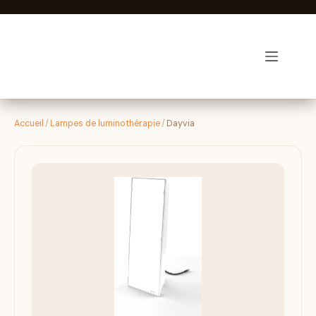
Passer
au
contenu
Luminothérapie-zen
Accueil
/
Lampes de luminothérapie
/
Dayvia