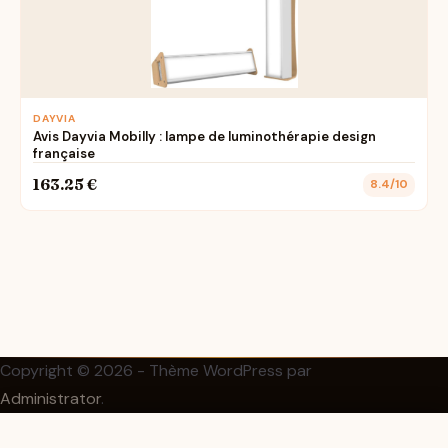
DAYVIA
Avis Dayvia Mobilly : lampe de luminothérapie design
française
163.25 €
8.4/10
Copyright © 2026 - Thème WordPress par
Administrator
.
Création & réalisation :
FB Boost Agency
✕
Voir le prix sur Amazon →