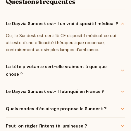
maintient que si les séances sont régulières.
Questions fréquentes
À qui profite-t-elle le plus ? Aux personnes
en télétravail ou en bureau qui veulent
Le Dayvia Sundesk est-il un vrai dispositif médical ?
intégrer leur séance sans y penser, et à celles
Oui, le Sundesk est certifié CE dispositif médical, ce qui
sensibles à la baisse de forme automne-hiver
atteste d'une efficacité thérapeutique reconnue,
cherchant un appareil sérieux et durable.
contrairement aux simples lampes d'ambiance.
La tête pivotante sert-elle vraiment à quelque
chose ?
Le Dayvia Sundesk est-il fabriqué en France ?
Quels modes d'éclairage propose le Sundesk ?
Peut-on régler l'intensité lumineuse ?