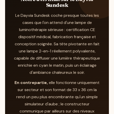
Sundesk et les protocoles habituels, une
Sundesk
La
Dayvia Slimstyle Day
partage la même
séance quotidienne de 30 minutes en mode 1,
intensité de 10 000 lux et la même double
Le Dayvia Sundesk coche presque toutes les
idéalement le matin, est la base pour agir sur
technologie LED, mais dans un format vertical
cases que l'on attend d'une lampe de
le manque de lumière saisonnier. Les premiers
élancé et compact. Elle occupe très peu de
luminothérapie sérieuse : certification CE
effets ressentis, davantage d'énergie et un
place sur un bureau et se fond dans un
dispositif médical, fabrication française et
réveil plus facile, sont généralement
intérieur soigné. En revanche, sa tête est fixe
conception soignée. Sa tête pivotante en fait
rapportés au bout de quelques jours à deux
: elle ne se transforme pas en lampe
une lampe 2-en-1 réellement polyvalente,
semaines d'usage suivi. Le mode 2, en lumière
d'éclairage orientée vers le plan de travail
capable de diffuser une lumière thérapeutique
cyan sur 45 minutes, offre une alternative
comme la Sundesk. Affichée autour de 215 €,
enrichie en cyan le matin, puis un éclairage
plus douce quand la lumière franche fatigue
elle vise plutôt ceux qui veulent une colonne
d'ambiance chaleureux le soir.
les yeux.
lumineuse discrète et purement dédiée à la
En contrepartie,
elle fonctionne uniquement
Selon les avis utilisateurs relevés chez les
séance.
sur secteur et son format de 33 x 36 cm la
revendeurs et sites spécialisés, plusieurs
La
Dayvia Mobilly
joue une autre partition :
rend un peu plus encombrante qu'un simple
points forts reviennent de façon récurrente :
batterie rechargeable intégrée, donc
simulateur d'aube ; le constructeur
une lumière jugée puissante et
totalement nomade. Vous l'emportez au
communique par ailleurs sur des niveaux