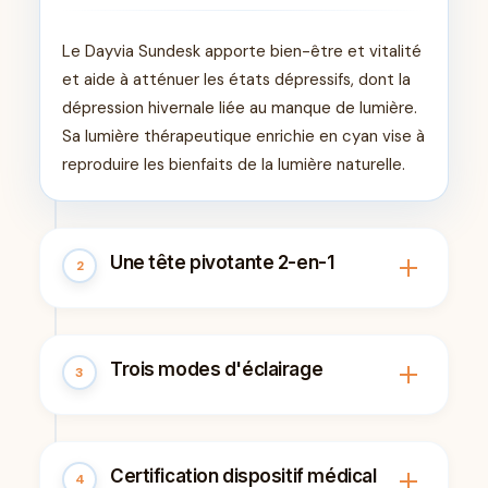
Le Dayvia Sundesk apporte bien-être et vitalité
et aide à atténuer les états dépressifs, dont la
dépression hivernale liée au manque de lumière.
Sa lumière thérapeutique enrichie en cyan vise à
reproduire les bienfaits de la lumière naturelle.
Une tête pivotante 2-en-1
2
Grâce à sa tête pivotante, le Sundesk passe de
Trois modes d'éclairage
3
lampe de luminothérapie à lampe d'appoint.
Vous profitez ainsi d'un seul appareil pour votre
séance lumineuse du matin et pour éclairer
La lampe propose deux modes d'éclairage
votre espace de travail au quotidien.
Certification dispositif médical
4
thérapeutiques enrichis en cyan ainsi qu'un