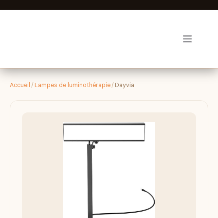
Passer
au
contenu
Luminothérapie-zen
Accueil
/
Lampes de luminothérapie
/
Dayvia