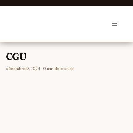
Passer
au
contenu
Luminothérapie-zen
CGU
décembre 9, 2024 · 0 min de lecture