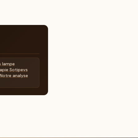
s lampe
apie Sotipevs
 Notre analyse