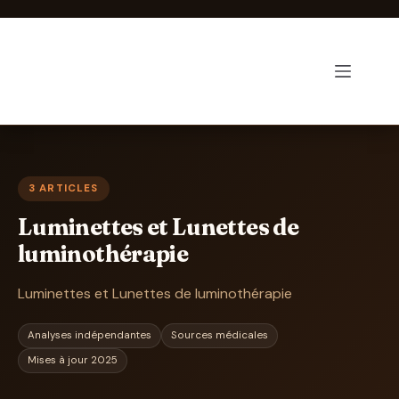
Passer
au
contenu
Luminothérapie-zen
3 ARTICLES
Luminettes et Lunettes de
luminothérapie
Luminettes et Lunettes de luminothérapie
Analyses indépendantes
Sources médicales
Mises à jour 2025