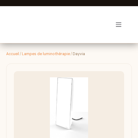
Passer
au
contenu
Luminothérapie-zen
Accueil
/
Lampes de luminothérapie
/
Dayvia