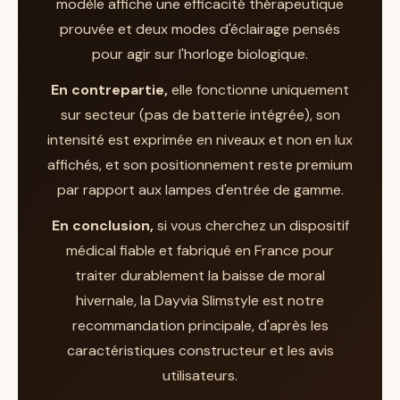
modèle affiche une efficacité thérapeutique
confortable pour une utilisation quotidienne
prouvée et deux modes d'éclairage pensés
Un réveil plus facile et des cycles de
au même endroit, sans le côté "lampe de
pour agir sur l'horloge biologique.
sommeil mieux régulés.
voyage".
Un regain d'énergie et une humeur plus
En contrepartie,
elle fonctionne uniquement
stable, particulièrement appréciés en
À l'inverse, si vous cherchez avant tout une
sur secteur (pas de batterie intégrée), son
automne et en hiver.
vraie lampe de poste de travail, le
Dayvia
intensité est exprimée en niveaux et non en lux
Une lumière décrite comme puissante
Sundesk
pousse la logique bureau plus loin,
affichés, et son positionnement reste premium
mais non éblouissante, ce qui rend les
avec un bras articulé orientable et une
par rapport aux lampes d'entrée de gamme.
séances confortables.
construction acier et aluminium qui permet
En conclusion,
si vous cherchez un dispositif
La possibilité d'ajuster la lampe à son
d'ajuster précisément l'angle d'éclairage. Le
médical fiable et fabriqué en France pour
rythme, un confort souvent souligné.
Slimstyle Day mise davantage sur la sobriété
traiter durablement la baisse de moral
et l'encombrement minimal que sur
hivernale, la Dayvia Slimstyle est notre
Côté réserves, les utilisateurs évoquent
l'articulation.
recommandation principale, d'après les
surtout un prix situé dans le haut du marché
Budget serré et usage fixe simple :
le
caractéristiques constructeur et les avis
par rapport à des lampes d'entrée de
Slimstyle Day reste le plus polyvalent.
utilisateurs.
gamme. La plupart estiment toutefois que la
Besoin de mobilité :
orientez-vous