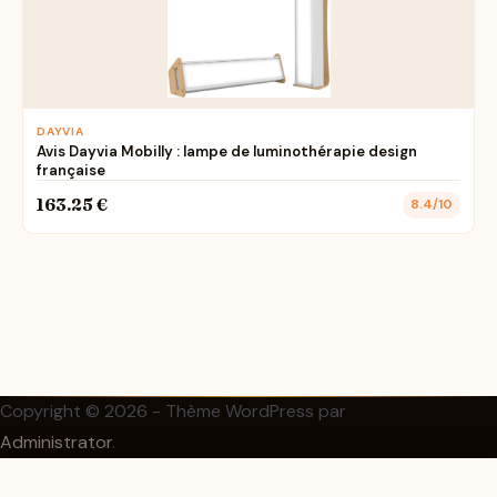
DAYVIA
Avis Dayvia Mobilly : lampe de luminothérapie design
française
163.25 €
8.4/10
Copyright © 2026 - Thème WordPress par
Administrator
.
Création & réalisation :
FB Boost Agency
✕
Voir le prix sur Amazon →