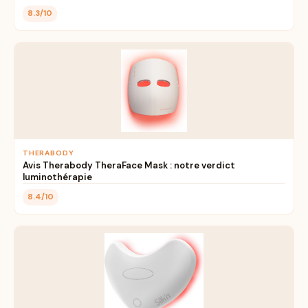
8.3/10
THERABODY
Avis Therabody TheraFace Mask : notre verdict
luminothérapie
8.4/10