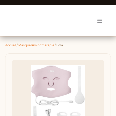
Passer
au
contenu
Luminothérapie-zen
Accueil
/
Masque luminotherapie
/
Lola