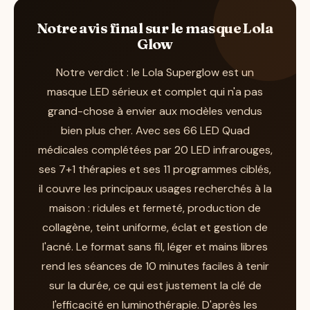
soins, mais à un tarif sensiblement plus élevé.
le Lola Superglow travaille dans la durée.
Le
Shark CryoGlow
ajoute pour sa part une
Notre avis final sur le masque Lola
D'après les caractéristiques et les avis
Glow
dimension froid sous les yeux qui séduira
utilisateurs, il faut compter plusieurs
ceux qui cherchent un effet anti-poches, au
Notre verdict : le Lola Superglow est un
semaines d'utilisation régulière — 10 minutes
prix d'un budget supérieur. Le Lola Glow, lui,
masque LED sérieux et complet qui n'a pas
par jour — avant de constater des
concentre l'essentiel — densité de LED,
grand-chose à envier aux modèles vendus
améliorations sur l'éclat, l'uniformité du teint
infrarouge, programmes variés et confort
bien plus cher. Avec ses 66 LED Quad
ou l'apparence des ridules. Ce n'est pas un
sans fil — dans une enveloppe tarifaire plus
médicales complétées par 20 LED infrarouges,
traitement à effet immédiat : sa force tient à
douce, ce qui en fait le choix rationnel pour
ses 7+1 thérapies et ses 11 programmes ciblés,
la constance. En restant assidu, on met
qui veut le meilleur équipement au juste prix.
il couvre les principaux usages recherchés à la
toutes les chances de son côté pour profiter
maison : ridules et fermeté, production de
du potentiel de ses 11 programmes.
collagène, teint uniforme, éclat et gestion de
l'acné. Le format sans fil, léger et mains libres
rend les séances de 10 minutes faciles à tenir
sur la durée, ce qui est justement la clé de
l'efficacité en luminothérapie. D'après les