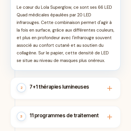
Le cœur du Lola Superglow, ce sont ses 66 LED
Quad médicales épaulées par 20 LED
infrarouges. Cette combinaison permet d'agir à
la fois en surface, grâce aux différentes couleurs,
et plus en profondeur avec l'infrarouge souvent
associé au confort cutané et au soutien du
collagène. Sur le papier, cette densité de LED
se situe au niveau de masques plus onéreux.
7+1 thérapies lumineuses
2
Le masque propose 7+1 thérapies : sept
11 programmes de traitement
3
couleurs de LED auxquelles s'ajoute l'infrarouge.
Chaque longueur d'onde répond à un objectif